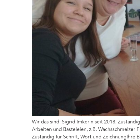
Wir das sind: Sigrid Imkerin seit 2018, Zuständig
Arbeiten und Basteleien, z.B. Wachsschmelzer Fl
Zuständig für Schrift, Wort und ZeichnungIhre B