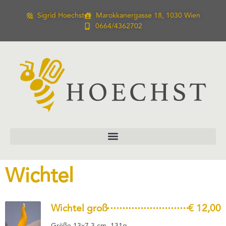
Sigrid Hoechst
Marokkanergasse 18, 1030 Wien
0664/4362702
Wichtel
Wichtel groß
€ 12,00
Größe 13x7,3 cm, 131g